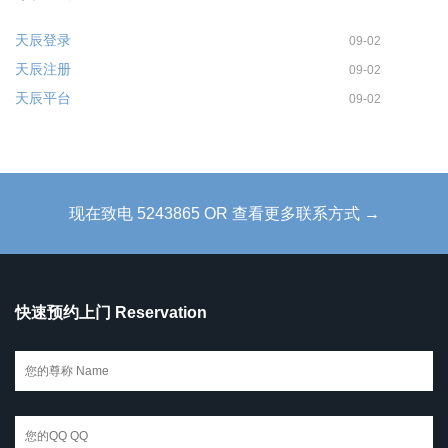
天辰登录
09-02
天辰注册
09-02
天辰平台
09-02
现在致电 5243865 OR 查看更多联系方式 →
快速预约上门 Reservation