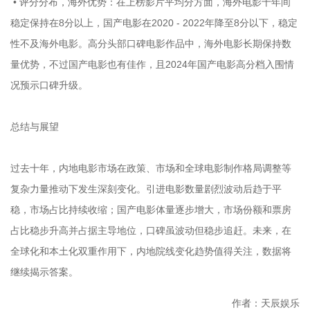
• 评分分布，海外优势：在上榜影片平均分方面，海外电影十年间
稳定保持在8分以上，国产电影在2020 - 2022年降至8分以下，稳定
性不及海外电影。高分头部口碑电影作品中，海外电影长期保持数
量优势，不过国产电影也有佳作，且2024年国产电影高分档入围情
况预示口碑升级。
总结与展望
过去十年，内地电影市场在政策、市场和全球电影制作格局调整等
复杂力量推动下发生深刻变化。引进电影数量剧烈波动后趋于平
稳，市场占比持续收缩；国产电影体量逐步增大，市场份额和票房
占比稳步升高并占据主导地位，口碑虽波动但稳步追赶。未来，在
全球化和本土化双重作用下，内地院线变化趋势值得关注，数据将
继续揭示答案。
作者：天辰娱乐