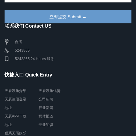
联系我们 Contact US
台湾
5243865
5243865 24 Hours 服务
快捷入口 Quick Entry
天辰娱乐介绍
天辰娱乐优势
天辰注册登录
公司新闻
地址
行业新闻
天辰APP下载
媒体报道
地址
专业知识
联系天辰娱乐