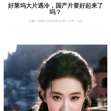
好莱坞大片遇冷，国产片要好起来了
吗？
日期：2025-11-03 09:12:37 / 人气：123