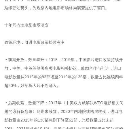
延续强劲势头，为观察内地电影市场格局演变提供了窗口。
十年间内地电影市场演变
政策环境：引进电影政策松紧有变
• 前期开放，数量攀升：2015 - 2019年，中国影片进口政策持续开
放，中美、中英等签署多项电影相关协议，鼓励合作与引进，进口
电影数量从2015年的83部增至2019年的136部，数量占比连续四年
超20%，好莱坞大片不断涌入。
• 后期收紧，数量下降：2017年《中美双方就解决WTO电影相关问
题的谅解备忘录》到期未续签，2020年内地院线格局转变，进口电
影数量由2019年的136部急剧下降至62部，此后数量占比未超
20%，2021年跌至10.8%，票房占比也从此前超35%降至2024年的