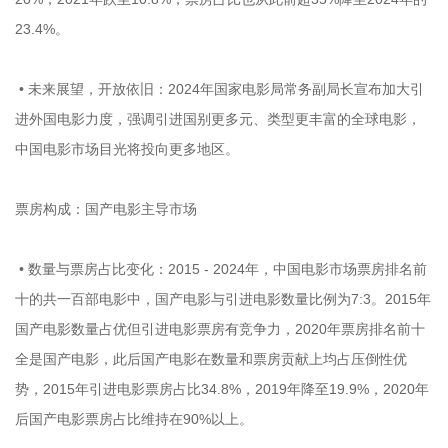
23.4%。
• 未来展望，开放依旧：2024年国家电影局常务副局长宣布加大引
进外国电影力度，强调引进国别更多元、类型更丰富的全球电影，
中国电影市场目光将投向更多地区。
票房构成：国产电影主导市场
• 数量与票房占比变化：2015 - 2024年，中国电影市场票房排名前
十的共一百部电影中，国产电影与引进电影数量比例为7:3。2015年
国产电影数量占优但引进电影票房有竞争力，2020年票房排名前十
全是国产电影，此后国产电影在数量和票房贡献上均占压倒性优
势，2015年引进电影票房占比34.8%，2019年降至19.9%，2020年
后国产电影票房占比维持在90%以上。