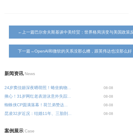
←上一篇巴尔舍夫斯基谈中美经贸：世界格局演变与美国政策
下一篇→OpenAI和微软的关系没那么糟，跟英伟达也没那么好
新闻资讯
News
24岁窦佳嫄深夜晒萌照！蜷坐购物...
08-08
揪心！31岁网红老表游泳意外失踪...
08-08
蜘蛛侠CP圆满落幕！荷兰弟赞达...
08-08
昆凌32岁近况：结婚11年、三胎剖...
08-08
案例展示
Case