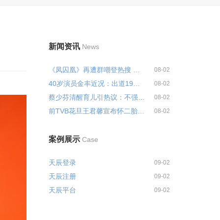
新闻资讯
News
《凤囚凰》再遭群嘲登热搜 于正坦...
08-02
40岁演员金丰近况：出道19年零绯...
08-02
蔡少芬清醒育儿引热议：不强迫女...
08-02
前TVB花旦王君馨宣布怀二胎 预...
08-02
案例展示
Case
天辰登录
09-02
天辰注册
09-02
天辰平台
09-02