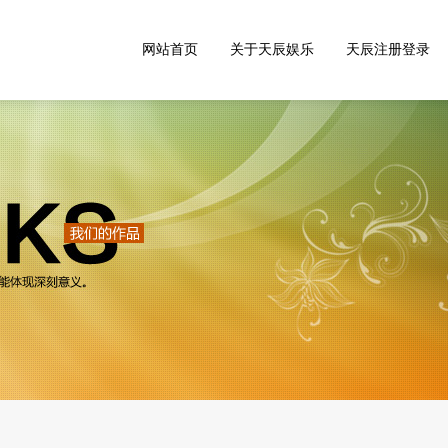
网站首页
关于天辰娱乐
天辰注册登录