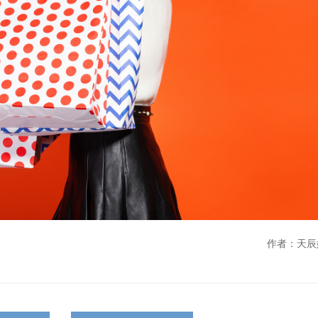
作者：天辰