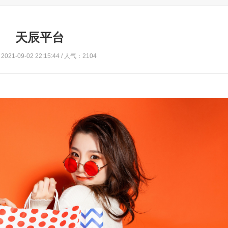
天辰平台
021-09-02 22:15:44 / 人气：2104