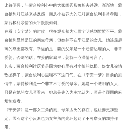
比较倔强，与蒙台梭利心中的大家闺秀形象相去甚远。渐渐地，蒙
台梭利对江越来越反感，而从小被养大的江对蒙台梭利非常孝顺，
蒙台梭利亲情的天平慢慢倾斜。
在看《安宁梦》的时候，很多观众都为江雪宁明感到愤愤不平。蒙
台梭利显然是江的亲生母亲，但她并不在乎江是的女儿。她连最起
码的尊重都没有。幸运的是，姜的父亲是一个通情达理的人，非常
爱姜。否则的话，在姜的家庭里，姜就一点温情可言了。
其实，蒙台梭利讨厌姜是因为她心里有对小娘的仇恨。好女儿被情
敌抛弃了，蒙台梭利心里咽不下这口气。在《宁安一梦》目前的剧
情中，蒙特梭利是一个非常不可爱的母亲。她是一个透明的女人。
只是在她的女儿蒋看来，她总是先入为主地认为，蒋是个顽固的麻
烦制造者。
《宁安梦》是一部女主角的剧。母亲孟氏的存在，也让姜更加坚
定。孟石这个小反派也为女主角的光环起到了不可磨灭的加持作
用。