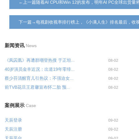
←上一篇随着AI CPU和Win 12的发布，明年AI PC全球出货量
下一篇→电视剧收视率排行榜上，《小满人生》排名最后，收视率
新闻资讯
News
《凤囚凰》再遭群嘲登热搜 于正坦...
08-02
40岁演员金丰近况：出道19年零绯...
08-02
蔡少芬清醒育儿引热议：不强迫女...
08-02
前TVB花旦王君馨宣布怀二胎 预...
08-02
案例展示
Case
天辰登录
09-02
天辰注册
09-02
天辰平台
09-02