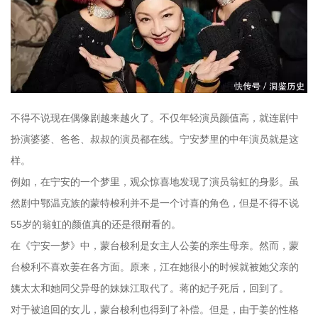
不得不说现在偶像剧越来越火了。不仅年轻演员颜值高，就连剧中
扮演婆婆、爸爸、叔叔的演员都在线。宁安梦里的中年演员就是这
样。
例如，在宁安的一个梦里，观众惊喜地发现了演员翁虹的身影。虽
然剧中鄂温克族的蒙特梭利并不是一个讨喜的角色，但是不得不说
55岁的翁虹的颜值真的还是很耐看的。
在《宁安一梦》中，蒙台梭利是女主人公姜的亲生母亲。然而，蒙
台梭利不喜欢姜在各方面。原来，江在她很小的时候就被她父亲的
姨太太和她同父异母的妹妹江取代了。蒋的妃子死后，回到了。
对于被追回的女儿，蒙台梭利也得到了补偿。但是，由于姜的性格