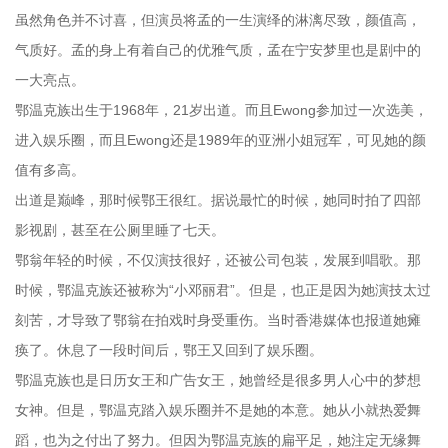
虽然角色并不讨喜，但演员将孟的一生演绎的淋漓尽致，颜值高，
气质好。孟的身上有着自己的优雅气质，孟在宁安梦里也是剧中的
一大亮点。
鄂温克族出生于1968年，21岁出道。而且Ewong参加过一次选美，
进入娱乐圈，而且Ewong还是1989年的亚洲小姐冠军，可见她的颜
值有多高。
出道是巅峰，那时候鄂王很红。据说最忙的时候，她同时拍了四部
影视剧，甚至在公厕里睡了七天。
鄂翁年轻的时候，不仅演技很好，还被公司包装，发展到唱歌。那
时候，鄂温克族还被称为“小邓丽君”。但是，也正是因为她演技太过
刻苦，才导致了鄂翁在拍戏时身受重伤。当时香港媒体也报道她瘫
痪了。休息了一段时间后，鄂王又回到了娱乐圈。
鄂温克族也是日历女王和广告女王，她曾经是很多男人心中的梦想
女神。但是，鄂温克踏入娱乐圈并不是她的本意。她从小就热爱舞
蹈，也为之付出了努力。但因为鄂温克族的扁平足，她注定无缘舞