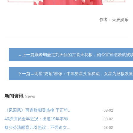
作者：天辰娱乐
←上一篇巅峰期盖过刘天仙的古装天花板，如今官宣结婚就被
下一篇→明星“秃顶”群像：中年男星头顶稀疏，女星为拯救发
新闻资讯
News
《凤囚凰》再遭群嘲登热搜 于正坦...
08-02
40岁演员金丰近况：出道19年零绯...
08-02
蔡少芬清醒育儿引热议：不强迫女...
08-02